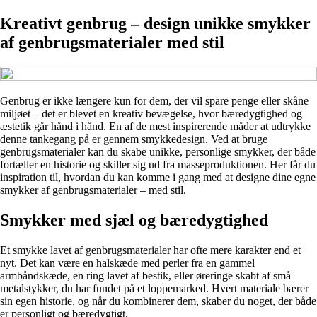
Kreativt genbrug – design unikke smykker
af genbrugsmaterialer med stil
Genbrug er ikke længere kun for dem, der vil spare penge eller skåne
miljøet – det er blevet en kreativ bevægelse, hvor bæredygtighed og
æstetik går hånd i hånd. En af de mest inspirerende måder at udtrykke
denne tankegang på er gennem smykkedesign. Ved at bruge
genbrugsmaterialer kan du skabe unikke, personlige smykker, der både
fortæller en historie og skiller sig ud fra masseproduktionen. Her får du
inspiration til, hvordan du kan komme i gang med at designe dine egne
smykker af genbrugsmaterialer – med stil.
Smykker med sjæl og bæredygtighed
Et smykke lavet af genbrugsmaterialer har ofte mere karakter end et
nyt. Det kan være en halskæde med perler fra en gammel
armbåndskæde, en ring lavet af bestik, eller øreringe skabt af små
metalstykker, du har fundet på et loppemarked. Hvert materiale bærer
sin egen historie, og når du kombinerer dem, skaber du noget, der både
er personligt og bæredygtigt.