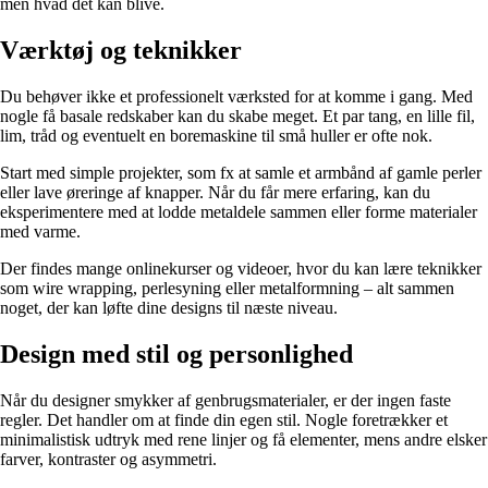
men hvad det kan blive.
Værktøj og teknikker
Du behøver ikke et professionelt værksted for at komme i gang. Med
nogle få basale redskaber kan du skabe meget. Et par tang, en lille fil,
lim, tråd og eventuelt en boremaskine til små huller er ofte nok.
Start med simple projekter, som fx at samle et armbånd af gamle perler
eller lave øreringe af knapper. Når du får mere erfaring, kan du
eksperimentere med at lodde metaldele sammen eller forme materialer
med varme.
Der findes mange onlinekurser og videoer, hvor du kan lære teknikker
som wire wrapping, perlesyning eller metalformning – alt sammen
noget, der kan løfte dine designs til næste niveau.
Design med stil og personlighed
Når du designer smykker af genbrugsmaterialer, er der ingen faste
regler. Det handler om at finde din egen stil. Nogle foretrækker et
minimalistisk udtryk med rene linjer og få elementer, mens andre elsker
farver, kontraster og asymmetri.