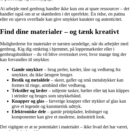
At arbejde med genbrug handler ikke kun om at spare ressourcer – det
handler også om at se skønheden i det uperfekte. En ridse, en patina
eller en ujævn overflade kan give smykket karakter og autenticitet.
Find dine materialer – og tænk kreativt
Mulighederne for materialer er næsten uendelige, når du arbejder med
genbrug. Kig dig omkring i hjemmet, på loppemarkeder eller i
genbrugsbutikker – du vil blive overrasket over, hvor mange ting der
kan forvandles til smykker.
Gamle smykker
– brug perler, kæder, låse og vedhæng fra
smykker, du ikke længere bruger.
Bestik og metaldele
– skeer, gafler og små metalstykker kan
formes til ringe, armbånd eller vedhæng.
Tekstiler og læder
– udtjente tasker, bælter eller tøj kan klippes
i strimler og bruges som smykkebånd.
Knapper og glas
– farverige knapper eller stykker af glas kan
give et legende og kunstnerisk udtryk.
Elektroniske dele
– gamle printplader, ledninger og
komponenter kan give et moderne, industrielt look.
Det vigtigste er at se potentialet i materialet – ikke hvad det har været,