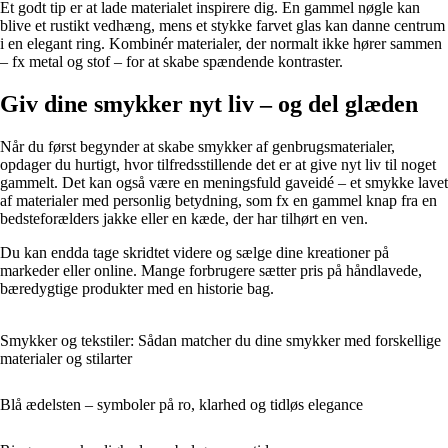
Et godt tip er at lade materialet inspirere dig. En gammel nøgle kan
blive et rustikt vedhæng, mens et stykke farvet glas kan danne centrum
i en elegant ring. Kombinér materialer, der normalt ikke hører sammen
– fx metal og stof – for at skabe spændende kontraster.
Giv dine smykker nyt liv – og del glæden
Når du først begynder at skabe smykker af genbrugsmaterialer,
opdager du hurtigt, hvor tilfredsstillende det er at give nyt liv til noget
gammelt. Det kan også være en meningsfuld gaveidé – et smykke lavet
af materialer med personlig betydning, som fx en gammel knap fra en
bedsteforælders jakke eller en kæde, der har tilhørt en ven.
Du kan endda tage skridtet videre og sælge dine kreationer på
markeder eller online. Mange forbrugere sætter pris på håndlavede,
bæredygtige produkter med en historie bag.
Smykker og tekstiler: Sådan matcher du dine smykker med forskellige
materialer og stilarter
Blå ædelsten – symboler på ro, klarhed og tidløs elegance