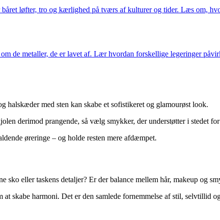
et løfter, tro og kærlighed på tværs af kulturer og tider. Læs om, hvorda
m de metaller, de er lavet af. Lær hvordan forskellige legeringer påvirk
og halskæder med sten kan skabe et sofistikeret og glamourøst look.
kjolen derimod prangende, så vælg smykker, der understøtter i stedet for
efaldende øreringe – og holde resten mere afdæmpet.
ine sko eller taskens detaljer? Er der balance mellem hår, makeup og s
 skabe harmoni. Det er den samlede fornemmelse af stil, selvtillid og per