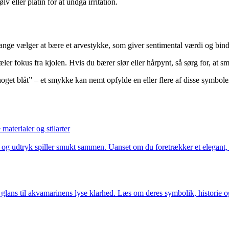
 eller platin for at undgå irritation.
Mange vælger at bære et arvestykke, som giver sentimental værdi og bin
tjæler fokus fra kjolen. Hvis du bærer slør eller hårpynt, så sørg for, 
get blåt” – et smykke kan nemt opfylde en eller flere af disse symbole
aterialer og stilarter
og udtryk spiller smukt sammen. Uanset om du foretrækker et elegant, bo
 glans til akvamarinens lyse klarhed. Læs om deres symbolik, historie o