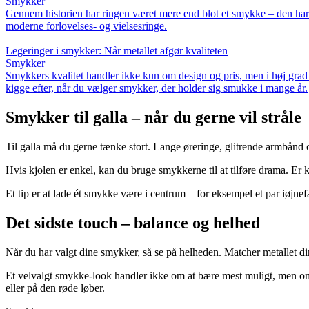
Smykker
Gennem historien har ringen været mere end blot et smykke – den har bår
moderne forlovelses- og vielsesringe.
Legeringer i smykker: Når metallet afgør kvaliteten
Smykker
Smykkers kvalitet handler ikke kun om design og pris, men i høj grad o
kigge efter, når du vælger smykker, der holder sig smukke i mange år.
Smykker til galla – når du gerne vil stråle
Til galla må du gerne tænke stort. Lange øreringe, glitrende armbånd 
Hvis kjolen er enkel, kan du bruge smykkerne til at tilføre drama. Er 
Et tip er at lade ét smykke være i centrum – for eksempel et par iøjn
Det sidste touch – balance og helhed
Når du har valgt dine smykker, så se på helheden. Matcher metallet d
Et velvalgt smykke-look handler ikke om at bære mest muligt, men om at
eller på den røde løber.