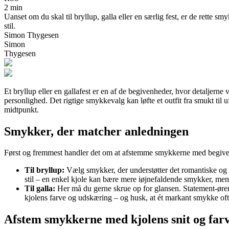
2 min
Uanset om du skal til bryllup, galla eller en særlig fest, er de rette 
stil.
Simon Thygesen
Simon
Thygesen
Et bryllup eller en gallafest er en af de begivenheder, hvor detaljerne
personlighed. Det rigtige smykkevalg kan løfte et outfit fra smukt til 
midtpunkt.
Smykker, der matcher anledningen
Først og fremmest handler det om at afstemme smykkerne med begivenh
Til bryllup:
Vælg smykker, der understøtter det romantiske og ti
stil – en enkel kjole kan bære mere iøjnefaldende smykker, mens
Til galla:
Her må du gerne skrue op for glansen. Statement-øre
kjolens farve og udskæring – og husk, at ét markant smykke ofte 
Afstem smykkerne med kjolens snit og far