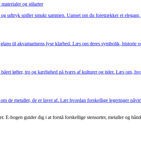
aterialer og stilarter
og udtryk spiller smukt sammen. Uanset om du foretrækker et elegant, bo
 glans til akvamarinens lyse klarhed. Læs om deres symbolik, historie o
et løfter, tro og kærlighed på tværs af kulturer og tider. Læs om, hvorda
m de metaller, de er lavet af. Lær hvordan forskellige legeringer påvirk
 E-bogen guider dig i at forstå forskellige stensorter, metaller og hån