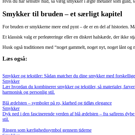
Hvis du har sensitiv hud, så vælg smykker i ægte metaller som guld, sølv
Smykker til bruden – et særligt kapitel
For bruden er smykkerne mere end pynt – de er en del af historien. 
Et klassisk valg er perleøreringe eller en diskret halskæde, der ikke s
Husk også traditionen med “noget gammelt, noget nyt, noget lånt og no
Læs også:
Smykker og tekstiler: Sådan matcher du dine smykker med forskellige m
Smykker
Lær hvordan du kombinerer smykker og tekstiler, så materialer, farver 
harmonisk og personlig stil.
Blå ædelsten – symboler på ro, klarhed og tidløs elegance
Smykker
Dyk ned i den fascinerende verden af blå ædelsten – fra safirens dybe
stil.
Ringen som kærlighedssymbol gennem tiderne