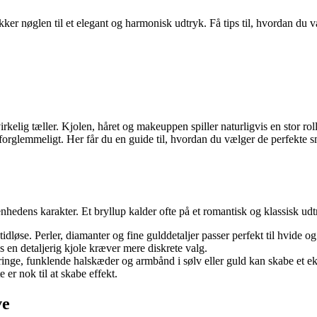
smykker nøglen til et elegant og harmonisk udtryk. Få tips til, hvordan d
 virkelig tæller. Kjolen, håret og makeuppen spiller naturligvis en stor 
uforglemmeligt. Her får du en guide til, hvordan du vælger de perfekte s
edens karakter. Et bryllup kalder ofte på et romantisk og klassisk ud
dløse. Perler, diamanter og fine gulddetaljer passer perfekt til hvide o
 en detaljerig kjole kræver mere diskrete valg.
ringe, funklende halskæder og armbånd i sølv eller guld kan skabe et 
er nok til at skabe effekt.
ve