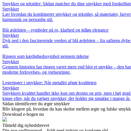
Smykker og tekstiler: Sådan matcher du dine smykker med forskellige m
Smykker
Lær hvordan du kombinerer smykker og tekstiler, så materialer, farver 
harmonisk og personlig stil.
Blå ædelsten – symboler på ro, klarhed og tidløs elegance
Smykker
Dyk ned i den fascinerende verden af blå ædelsten – fra safirens dybe
stil.
Ringen som kærlighedssymbol gennem tiderne
Smykker
Gennem historien har ringen været mere end blot et smykke – den har bår
moderne forlovelses- og vielsesringe.
Legeringer i smykker: Når metallet afgør kvaliteten
Smykker
Smykkers kvalitet handler ikke kun om design og pris, men i høj grad o
kigge efter, når du vælger smykker, der holder sig smukke i mange år.
Sådan identificerer du ægte smykker
Bliv klogere på, hvordan du kan skelne mellem ægte og falske smykker.
Download e-bogen nu
Tilmeld dig nyhedsbrevet
Din nye yndlingsmail – fyldt med indsigt og konkrete råd.