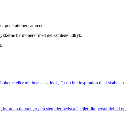
der generationer sammen.
at smykkerne harmonerer med det samlede udtryk.
r.
heme eller minimalistisk look, får du her inspiration til at skabe en
g hvordan du vælger den sten, der bedst afspejler din personlighed og