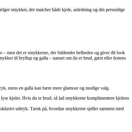
u vælger smykker, der matcher både kjole, anledning og din personlige
rolle – men det er smykkerne, der fuldender helheden og giver dit look
mykker til bryllup og galla – uanset om du er brud, gæst eller festens
tryk, mens en galla kan bære mere glamour og modige valg.
g lyse kjoler. Hvis du er brud, så lad smykkerne komplimentere kjolens
eksklusivt udtryk. Tænk på, hvordan smykkerne spiller sammen med