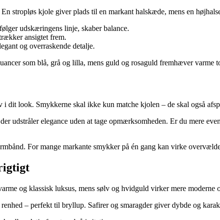
 En stropløs kjole giver plads til en markant halskæde, mens en højhals
ølger udskæringens linje, skaber balance.
trækker ansigtet frem.
egant og overraskende detalje.
ge nuancer som blå, grå og lilla, mens guld og rosaguld fremhæver varme
 i dit look. Smykkerne skal ikke kun matche kjolen – de skal også afsp
er, der udstråler elegance uden at tage opmærksomheden. Er du mere even
er armbånd. For mange markante smykker på én gang kan virke overvæld
igtigt
 varme og klassisk luksus, mens sølv og hvidguld virker mere moderne og
renhed – perfekt til bryllup. Safirer og smaragder giver dybde og karakt