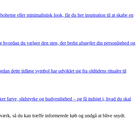
heme eller minimalistisk look, får du her inspiration til at skabe en
g hvordan du vælger den sten, der bedst afspejler din personlighed og
n dette tidløse symbol har udviklet sig fra oldtidens ritualer til
er farve, slidstyrke og hudvenlighed – og få indsigt i, hvad du skal
dværk, så du kan træffe informerede køb og undgå at blive snydt.