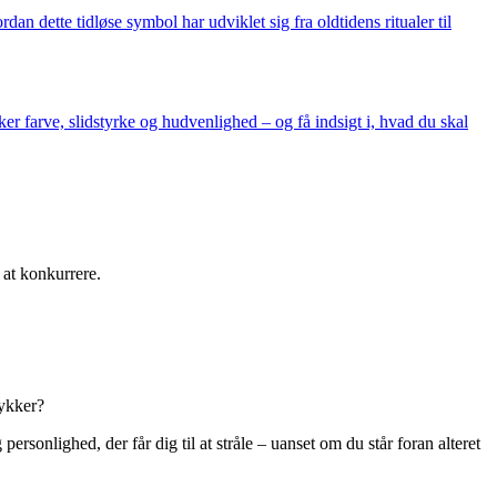
n dette tidløse symbol har udviklet sig fra oldtidens ritualer til
er farve, slidstyrke og hudvenlighed – og få indsigt i, hvad du skal
 at konkurrere.
mykker?
sonlighed, der får dig til at stråle – uanset om du står foran alteret