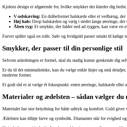
Kjolens design er afgørende for, hvilke smykker der klæder dig bedst.
V-udskæring:
En dråbeformet halskæde eller et vedhæng, der f
Høj hals:
Drop halskæden og vælg i stedet lange øreringe, der 
Åben ryg:
Et smykke, der falder ned ad ryggen, kan være en el
Farver spiller også en rolle. Sølv og hvidguld passer smukt til køli
Smykker, der passer til din personlige stil
Selvom anledningen er formel, skal du stadig kunne genkende dig selv
Er du til det minimalistiske, kan du vælge enkle linjer og små detalj
moderne former.
Et godt råd er at vælge ét fokuspunkt: enten øreringe, halskæde ell
Materialer og ædelsten – sådan vælger du r
Materialet har stor betydning for både udtryk og komfort. Guld giver
Ædelsten kan tilføje farve og symbolik. Diamanter står for evighed og 